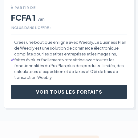
À PARTIR DE
FCFA 1
/an
INCLUS DANS L'OFFRE :
Créez une boutique en ligne avec Weebly. Le Business Plan
de Weebly est une solution de commerce électronique
complète pour les petites entreprises et les magasins,
faites évoluer facilement votre vitrine avec toutes les
fonctionnalités du Pro Plan plus des produits illimités, des
calculateurs d'expédition et de taxes et 0% de frais de
transaction Weebly.
VOIR TOUS LES FORFAITS