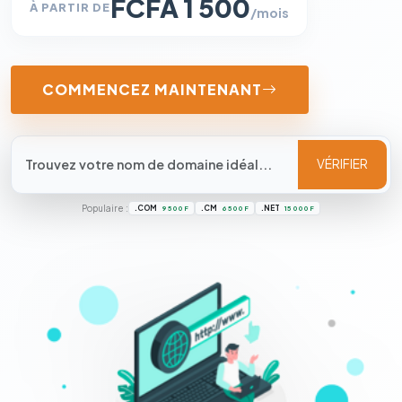
FCFA 1 500
À PARTIR DE
/mois
COMMENCEZ MAINTENANT
VÉRIFIER
Populaire :
.COM
.CM
.NET
9 500 F
6 500 F
15 000 F