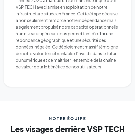
L'année 2020 a marqué un tournant historique pour
VSP TECH avec la mise en exploitation de notre
infrastructure située en France. Cette étape décisive
a non seulement renforcé notre indépendance mais
a également propulsé notre capacité opérationnelle
à un niveau supérieur, nous permettant d'offrir une
redondance géographique et une sécurité des
données inégalée. Ce déploiement massif témoigne
de notre volonté inébranlable d'investir dans le futur
du numérique et de maîtriser l'ensemble de la chaîne
de valeur pour le bénéfice de nos utilisateurs.
NOTRE ÉQUIPE
Les visages derrière VSP TECH