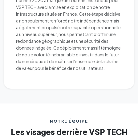
L'année 2020 a marqué un tournant historique pour
VSP TECH avec la mise en exploitation de notre
infrastructure située en France. Cette étape décisive
a non seulement renforcé notre indépendance mais
a également propulsé notre capacité opérationnelle
à un niveau supérieur, nous permettant d'offrir une
redondance géographique et une sécurité des
données inégalée. Ce déploiement massif témoigne
de notre volonté inébranlable d'investir dans le futur
du numérique et de maîtriser l'ensemble de la chaîne
de valeur pour le bénéfice de nos utilisateurs.
NOTRE ÉQUIPE
Les visages derrière VSP TECH