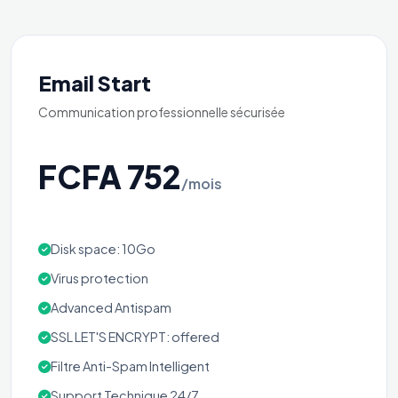
Email Start
Communication professionnelle sécurisée
FCFA 752
/mois
Disk space: 10Go
Virus protection
Advanced Antispam
SSL LET'S ENCRYPT: offered
Filtre Anti-Spam Intelligent
Support Technique 24/7