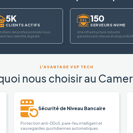
5K
150
CLIENTS ACTIFS
SERVEURS NVME
milliers de professionnels nous
Une infrastructure robuste
ent leur identité digitale.
garantissant vitesse et disponibili
L'AVANTAGE VSP TECH
quoi nous choisir au Camer
Sécurité de Niveau Bancaire
Protection anti-DDoS, pare-feu intelligent et
sauvegardes quotidiennes automatiques.