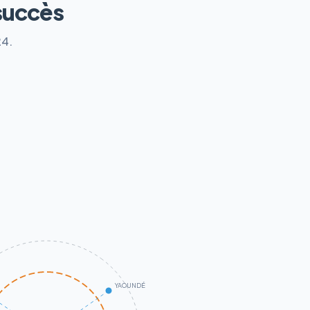
succès
24.
YAOUNDÉ