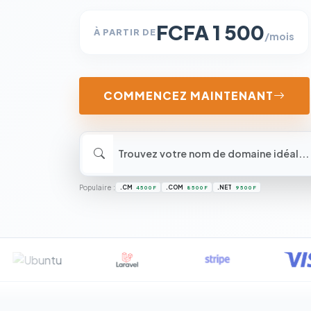
FCFA 1 500
À PARTIR DE
/mois
COMMENCEZ MAINTENANT
Populaire :
.CM
.COM
.NET
4 500 F
8 500 F
9 500 F