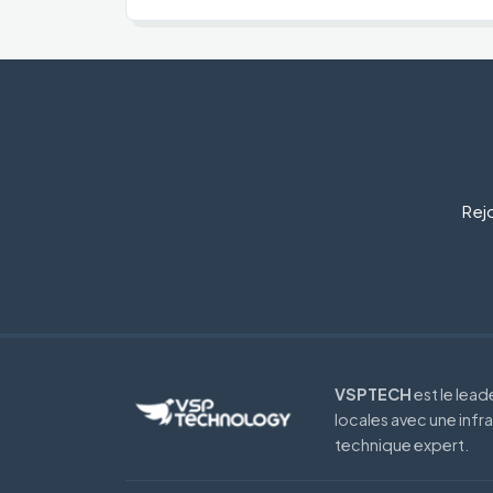
Rejo
VSPTECH
est le lea
locales avec une infr
technique expert.