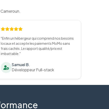
u Cameroun.
"Enfin un hébergeur qui comprend nos besoins
locaux et accepte les paiements MoMo sans
frais cachés. Le rapport qualité/prix est
imbattable."
Samuel B.
Développeur Full-stack
erformance