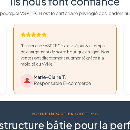
Ils nous font confiance
pourquoi VSPTECH est le partenaire privilégié des leaders a
"Passer chez VSPTECH a divisé par 3 le temps
de chargement de notre boutique en ligne. Nos
ventes ont directement augmenté grâce à la
rapidité du NVMe."
Marie-Claire T.
Responsable E-commerce
NOTRE IMPACT EN CHIFFRES
structure bâtie pour la p