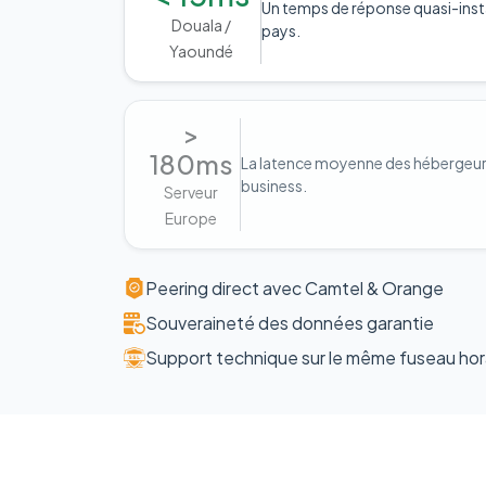
Un temps de réponse quasi-inst
Douala /
pays.
Yaoundé
>
180ms
La latence moyenne des hébergeurs 
business.
Serveur
Europe
Peering direct avec Camtel & Orange
Souveraineté des données garantie
Support technique sur le même fuseau hor