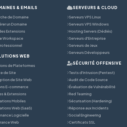
AINES & EMAILS
SERVEURS & CLOUD
rche de Domaine
Serveurs VPS Linux
érer un Domaine
Serveurs VPS Windows
 des Extensions
Hosting Servers (Dédiés)
e Workspace
Serveurs d'Entreprise
Professionnel
Serveurs de Jeux
Serveurs Développeurs
LUTIONS WEB
SÉCURITÉ OFFENSIVE
ions de Plateformes
e de Site
Tests d'Intrusion (Pentest)
tion de Site Web
Audit de Code Source
ions E-commerce
Évaluation de Vulnérabilité
s & Extensions
Red Teaming
ations Mobiles
Sécurisation (Hardening)
ations Web (SaaS)
Réponse aux Incidents
nance Logicielle
Social Engineering
érance Web
Certificats SSL