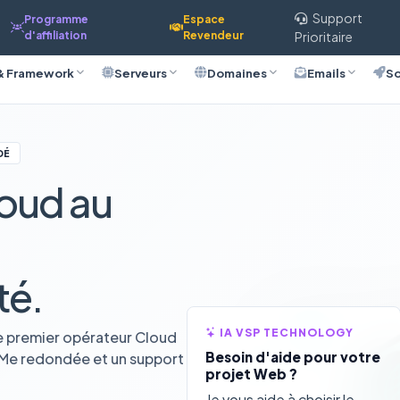
Support
Programme
Espace
d'affiliation
Revendeur
Prioritaire
& Framework
Serveurs
Domaines
Emails
So
DÉ
oud au
té.
IA VSP TECHNOLOGY
e premier opérateur Cloud
Besoin d'aide pour votre
VMe redondée et un support
projet Web ?
Je vous aide à choisir le