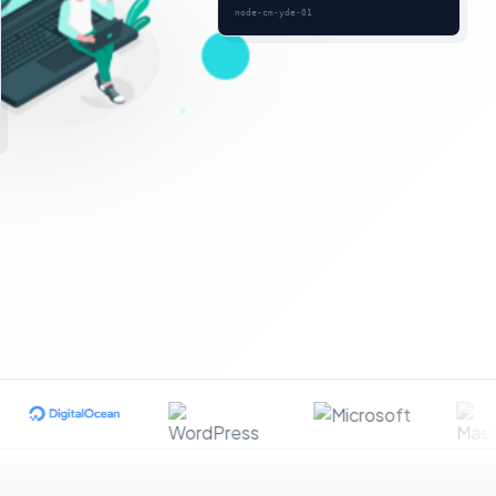
node-cm-yde-01