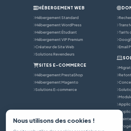
HÉBERGEMENT WEB
DOM
Hébergement Standard
Reche
Hébergement WordPress
Transf
Hébergement Étudiant
Tarifs
Hébergement VIP Premium
Googl
Créateur de Site Web
Email 
Solutions Revendeurs
SO
SITES E-COMMERCE
Migrat
Hébergement PrestaShop
Refont
Hébergement Magento
Concep
Solutions E-commerce
Solut
Module
Applic
Applic
Mainte
Nous utilisons des cookies !
Infog