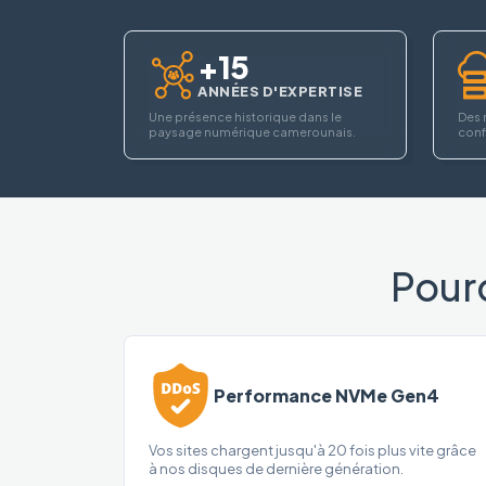
+15
ANNÉES D'EXPERTISE
Une présence historique dans le
Des 
paysage numérique camerounais.
confi
Pour
Performance NVMe Gen4
Vos sites chargent jusqu'à 20 fois plus vite grâce
à nos disques de dernière génération.