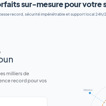
orfaits sur-mesure pour votre 
tesse record, sécurité impénétrable et support local 24h/
,
roun
s milliers de
tence record pour vos
DOUALA