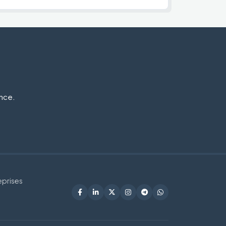
ance.
eprises