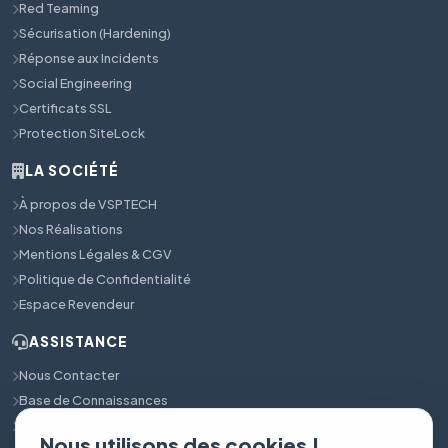
Red Teaming
Sécurisation (Hardening)
Réponse aux Incidents
Social Engineering
Certificats SSL
Protection SiteLock
LA SOCIÉTÉ
À propos de VSPTECH
Nos Réalisations
Mentions Légales & CGV
Politique de Confidentialité
Espace Revendeur
ASSISTANCE
Nous Contacter
Base de Connaissances
Support Technique 24/7
Nous utilisons des cookies !