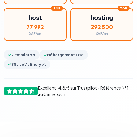
host
hosting
77 992
292 500
XAF/an
XAF/an
2 Emails Pro
Hébergement 1 Go
SSL Let's Encrypt
Excellent : 4,8/5 sur Trustpilot - Référence N°1
au Cameroun