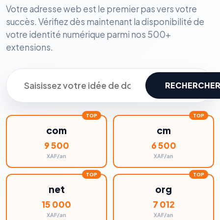
Votre adresse web est le premier pas vers votre
succès. Vérifiez dès maintenant la disponibilité de
votre identité numérique parmi nos 500+
extensions.
RECHERCHE
com
cm
9 500
6 500
XAF/an
XAF/an
net
org
15 000
7 012
XAF/an
XAF/an