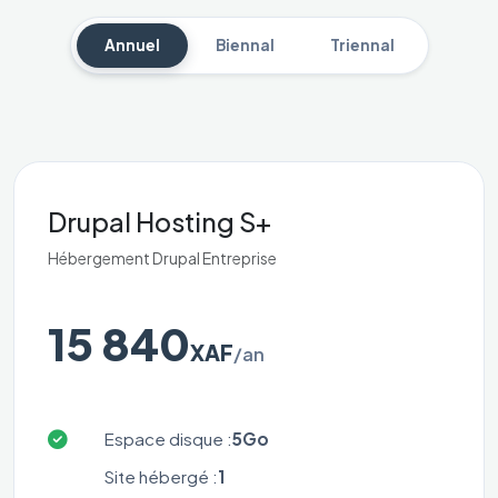
Annuel
Biennal
Triennal
Drupal Hosting S+
Hébergement Drupal Entreprise
15 840
XAF
/an
Espace disque :
5Go
Site hébergé :
1