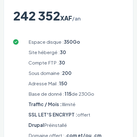
242 352
XAF
/an
Espace disque :
350Go
Site hébergé :
30
Compte FTP :
30
Sous domaine :
200
Adresse Mail :
150
Base de donné :
115
de 230Go
Traffic / Mois :
Illimité
SSL LET'S ENCRYPT :
offert
Drupal
Préinstallé
Domaine offert :
.com et/ou .cm