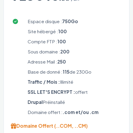
Espace disque :
750Go
Site hébergé :
100
Compte FTP :
100
Sous domaine :
200
Adresse Mail :
250
Base de donné :
115
de 230Go
Traffic / Mois :
Illimité
SSL LET'S ENCRYPT :
offert
Drupal
Préinstallé
Domaine offert :
.com et/ou .cm
Domaine Offert (..COM, ..CM)