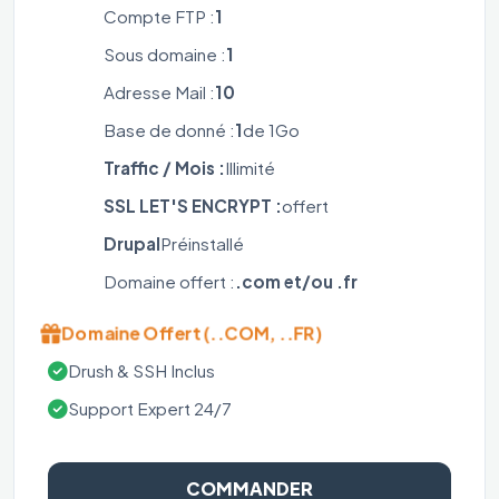
Compte FTP :
1
Sous domaine :
1
Adresse Mail :
10
Base de donné :
1
de 1Go
Traffic / Mois :
Illimité
SSL LET'S ENCRYPT :
offert
Drupal
Préinstallé
Domaine offert :
.com et/ou .fr
Domaine Offert (..COM, ..FR)
Drush & SSH Inclus
Support Expert 24/7
COMMANDER