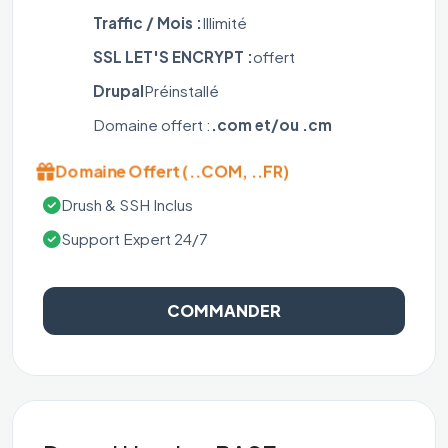
Traffic / Mois :
Illimité
SSL LET'S ENCRYPT :
offert
Drupal
Préinstallé
Domaine offert :
.com et/ou .cm
Domaine Offert (..COM, ..FR)
Drush & SSH Inclus
Support Expert 24/7
COMMANDER