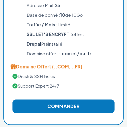
Adresse Mail :
25
Base de donné :
10
de 10Go
Traffic / Mois :
Illimité
SSL LET'S ENCRYPT :
offert
Drupal
Préinstallé
Domaine offert :
.com et/ou .fr
Domaine Offert (..COM, ..FR)
Drush & SSH Inclus
Support Expert 24/7
COMMANDER