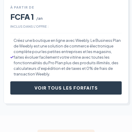
À PARTIR DE
FCFA 1
/an
INCLUS DANS L'OFFRE :
Créez une boutique en ligne avec Weebly. Le Business Plan
de Weebly est une solution de commerce électronique
complète pour les petites entreprises et les magasins,
faites évoluer facilement votre vitrine avec toutes les
fonctionnalités du Pro Plan plus des produits illimités, des
calculateurs d'expédition et de taxes et 0% de frais de
transaction Weebly.
VOIR TOUS LES FORFAITS