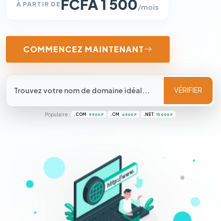
FCFA 1 500
À PARTIR DE
/mois
COMMENCEZ MAINTENANT
VÉRIFIER
Populaire :
.COM
.CM
.NET
9 500 F
6 500 F
15 000 F