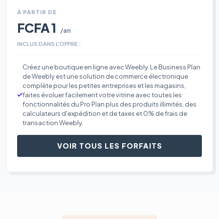
À PARTIR DE
FCFA 1
/an
INCLUS DANS L'OFFRE :
Créez une boutique en ligne avec Weebly. Le Business Plan
de Weebly est une solution de commerce électronique
complète pour les petites entreprises et les magasins,
faites évoluer facilement votre vitrine avec toutes les
fonctionnalités du Pro Plan plus des produits illimités, des
calculateurs d'expédition et de taxes et 0% de frais de
transaction Weebly.
VOIR TOUS LES FORFAITS