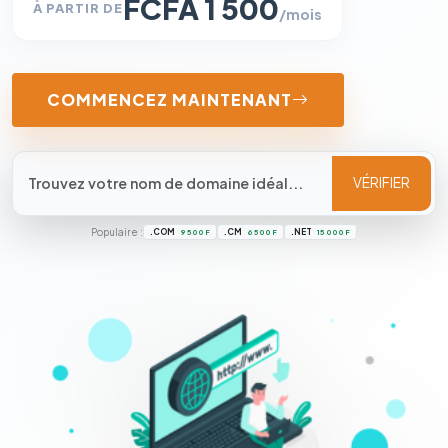
FCFA 1 500
À PARTIR DE
/mois
COMMENCEZ MAINTENANT
VÉRIFIER
Populaire :
.COM
.CM
.NET
9 500 F
6 500 F
15 000 F