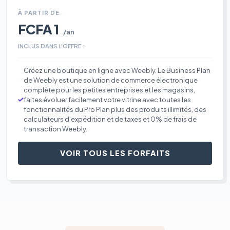
À PARTIR DE
FCFA 1
/an
INCLUS DANS L'OFFRE :
Créez une boutique en ligne avec Weebly. Le Business Plan
de Weebly est une solution de commerce électronique
complète pour les petites entreprises et les magasins,
faites évoluer facilement votre vitrine avec toutes les
fonctionnalités du Pro Plan plus des produits illimités, des
calculateurs d'expédition et de taxes et 0% de frais de
transaction Weebly.
VOIR TOUS LES FORFAITS