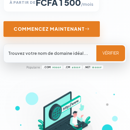
FCFA 1 500
À PARTIR DE
/mois
COMMENCEZ MAINTENANT
VÉRIFIER
Populaire :
.COM
.CM
.NET
9 500 F
6 500 F
15 000 F