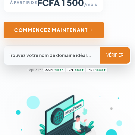
FCFA 1 500
À PARTIR DE
/mois
COMMENCEZ MAINTENANT
VÉRIFIER
Populaire :
.COM
.CM
.NET
9 500 F
6 500 F
15 000 F