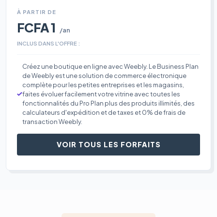
À PARTIR DE
FCFA 1
/an
INCLUS DANS L'OFFRE :
Créez une boutique en ligne avec Weebly. Le Business Plan
de Weebly est une solution de commerce électronique
complète pour les petites entreprises et les magasins,
faites évoluer facilement votre vitrine avec toutes les
fonctionnalités du Pro Plan plus des produits illimités, des
calculateurs d'expédition et de taxes et 0% de frais de
transaction Weebly.
VOIR TOUS LES FORFAITS