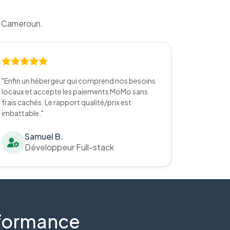
u Cameroun.
"Enfin un hébergeur qui comprend nos besoins
locaux et accepte les paiements MoMo sans
frais cachés. Le rapport qualité/prix est
imbattable."
Samuel B.
Développeur Full-stack
erformance