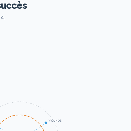
succès
24.
YAOUNDÉ