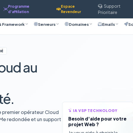
Support
Programme
Espace
d'affiliation
Revendeur
Prioritaire
& Framework
Serveurs
Domaines
Emails
So
DÉ
oud au
té.
IA VSP TECHNOLOGY
e premier opérateur Cloud
Besoin d'aide pour votre
VMe redondée et un support
projet Web ?
Je vous aide à choisir le