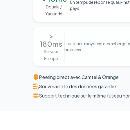
Un temps de réponse quasi-inst
Douala /
pays.
Yaoundé
>
180ms
La latence moyenne des hébergeurs 
business.
Serveur
Europe
Peering direct avec Camtel & Orange
Souveraineté des données garantie
Support technique sur le même fuseau hor