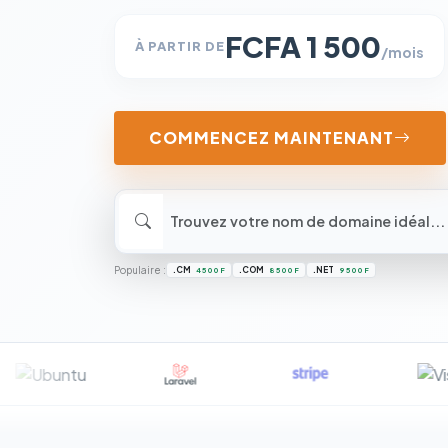
FCFA 1 500
À PARTIR DE
/mois
COMMENCEZ MAINTENANT
Populaire :
.CM
.COM
.NET
4 500 F
8 500 F
9 500 F