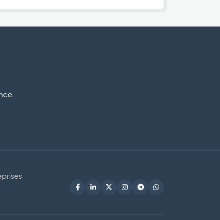
ance.
eprises