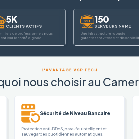
5K
150
CLIENTS ACTIFS
SERVEURS NVME
milliers de professionnels nous
Une infrastructure robuste
ent leur identité digitale.
garantissant vitesse et disponibili
L'AVANTAGE VSP TECH
quoi nous choisir au Camer
Sécurité de Niveau Bancaire
Protection anti-DDoS, pare-feu intelligent et
sauvegardes quotidiennes automatiques.