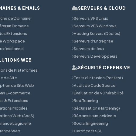
AINES & EMAILS
SERVEURS & CLOUD
rche de Domaine
Serveurs VPS Linux
érer un Domaine
Serveurs VPS Windows
 des Extensions
Hosting Servers (Dédiés)
e Workspace
Serveurs d'Entreprise
Professionnel
Serveurs de Jeux
Serveurs Développeurs
LUTIONS WEB
SÉCURITÉ OFFENSIVE
ions de Plateformes
e de Site
Tests d'Intrusion (Pentest)
tion de Site Web
Audit de Code Source
ions E-commerce
Évaluation de Vulnérabilité
s & Extensions
Red Teaming
ations Mobiles
Sécurisation (Hardening)
ations Web (SaaS)
Réponse aux Incidents
nance Logicielle
Social Engineering
érance Web
Certificats SSL