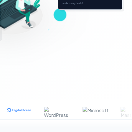
node-cm-yde-01