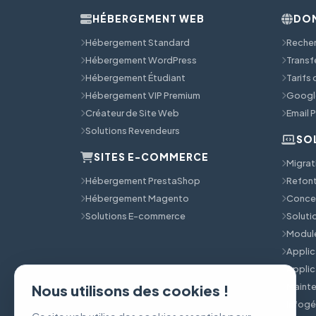
HÉBERGEMENT WEB
DOM
Hébergement Standard
Reche
Hébergement WordPress
Transf
Hébergement Étudiant
Tarifs
Hébergement VIP Premium
Googl
Créateur de Site Web
Email 
Solutions Revendeurs
SO
SITES E-COMMERCE
Migrat
Hébergement PrestaShop
Refont
Hébergement Magento
Concep
Solutions E-commerce
Solut
Module
Applic
Applic
Mainte
Nous utilisons des cookies !
Infog