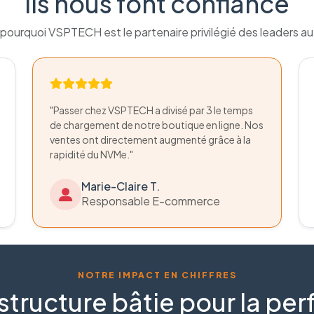
Ils nous font confiance
pourquoi VSPTECH est le partenaire privilégié des leaders a
"Passer chez VSPTECH a divisé par 3 le temps
de chargement de notre boutique en ligne. Nos
ventes ont directement augmenté grâce à la
rapidité du NVMe."
Marie-Claire T.
Responsable E-commerce
NOTRE IMPACT EN CHIFFRES
structure bâtie pour la p