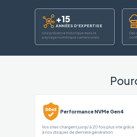
+15
ANNÉES D'EXPERTISE
Une présence historique dans le
Des 
paysage numérique camerounais.
confi
Pour
Performance NVMe Gen4
Vos sites chargent jusqu'à 20 fois plus vite grâce
à nos disques de dernière génération.