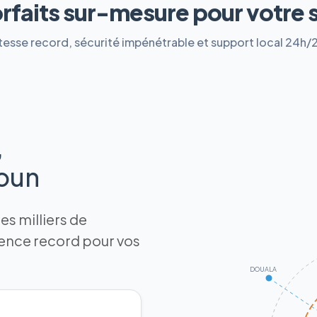
orfaits sur-mesure pour votre 
tesse record, sécurité impénétrable et support local 24h/
,
roun
s milliers de
tence record pour vos
DOUALA