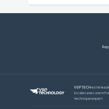
Rejo
VSPTECH
est le lea
locales avec une infr
technique expert.