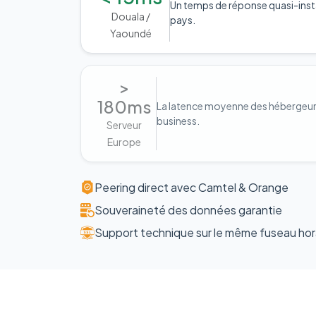
Un temps de réponse quasi-inst
Douala /
pays.
Yaoundé
>
180ms
La latence moyenne des hébergeurs 
business.
Serveur
Europe
Peering direct avec Camtel & Orange
Souveraineté des données garantie
Support technique sur le même fuseau hor