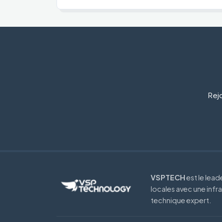
Rejo
VSPTECH
est le lea
locales avec une infr
technique expert.