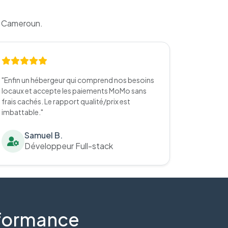
u Cameroun.
"Enfin un hébergeur qui comprend nos besoins
locaux et accepte les paiements MoMo sans
frais cachés. Le rapport qualité/prix est
imbattable."
Samuel B.
Développeur Full-stack
erformance