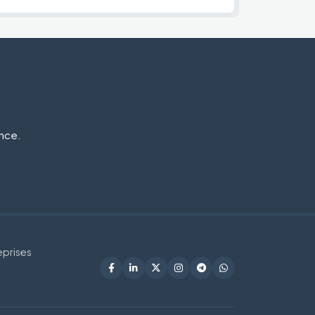
ance.
eprises