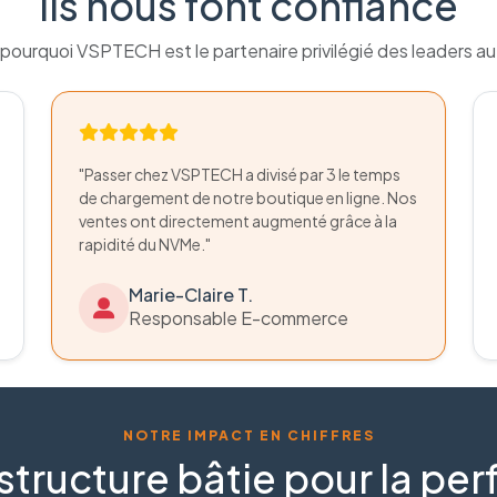
Ils nous font confiance
pourquoi VSPTECH est le partenaire privilégié des leaders a
"Passer chez VSPTECH a divisé par 3 le temps
de chargement de notre boutique en ligne. Nos
ventes ont directement augmenté grâce à la
rapidité du NVMe."
Marie-Claire T.
Responsable E-commerce
NOTRE IMPACT EN CHIFFRES
structure bâtie pour la p