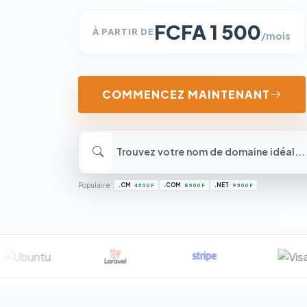
FCFA 1 500
À PARTIR DE
/mois
COMMENCEZ MAINTENANT
Populaire :
.CM
.COM
.NET
4 500 F
8 500 F
9 500 F