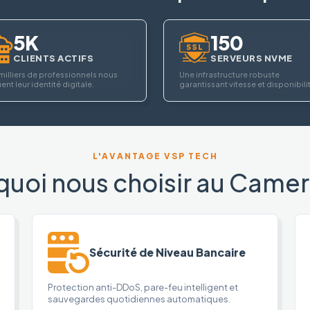
5K
150
CLIENTS ACTIFS
SERVEURS NVME
milliers de professionnels nous
Une infrastructure robuste
ent leur identité digitale.
garantissant vitesse et disponibili
L'AVANTAGE VSP TECH
quoi nous choisir au Camer
Sécurité de Niveau Bancaire
Protection anti-DDoS, pare-feu intelligent et
sauvegardes quotidiennes automatiques.