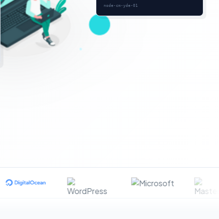
node-cm-yde-01