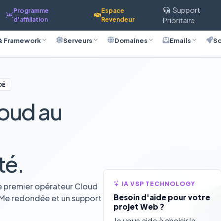
Support
Programme
Espace
d'affiliation
Revendeur
Prioritaire
& Framework
Serveurs
Domaines
Emails
So
DÉ
oud au
té.
IA VSP TECHNOLOGY
e premier opérateur Cloud
Besoin d'aide pour votre
VMe redondée et un support
projet Web ?
Je vous aide à choisir le