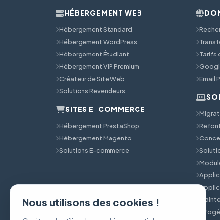
HÉBERGEMENT WEB
DOM
Hébergement Standard
Reche
Hébergement WordPress
Transf
Hébergement Étudiant
Tarifs
Hébergement VIP Premium
Googl
Créateur de Site Web
Email 
Solutions Revendeurs
SO
SITES E-COMMERCE
Migrat
Hébergement PrestaShop
Refont
Hébergement Magento
Concep
Solutions E-commerce
Solut
Module
Applic
Applic
Mainte
Nous utilisons des cookies !
Infog