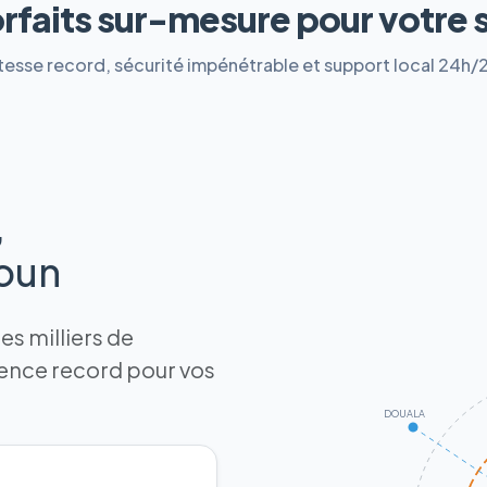
orfaits sur-mesure pour votre 
tesse record, sécurité impénétrable et support local 24h/
,
roun
s milliers de
tence record pour vos
DOUALA