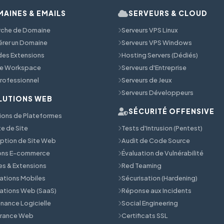
AINES & EMAILS
SERVEURS & CLOUD
rche de Domaine
Serveurs VPS Linux
érer un Domaine
Serveurs VPS Windows
 des Extensions
Hosting Servers (Dédiés)
e Workspace
Serveurs d'Entreprise
Professionnel
Serveurs de Jeux
Serveurs Développeurs
LUTIONS WEB
SÉCURITÉ OFFENSIVE
ions de Plateformes
e de Site
Tests d'Intrusion (Pentest)
tion de Site Web
Audit de Code Source
ions E-commerce
Évaluation de Vulnérabilité
s & Extensions
Red Teaming
ations Mobiles
Sécurisation (Hardening)
ations Web (SaaS)
Réponse aux Incidents
nance Logicielle
Social Engineering
érance Web
Certificats SSL