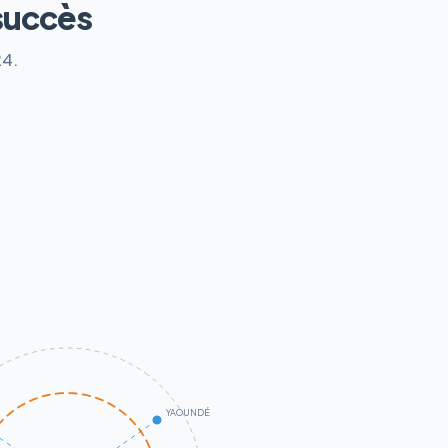
succès
24.
YAOUNDÉ