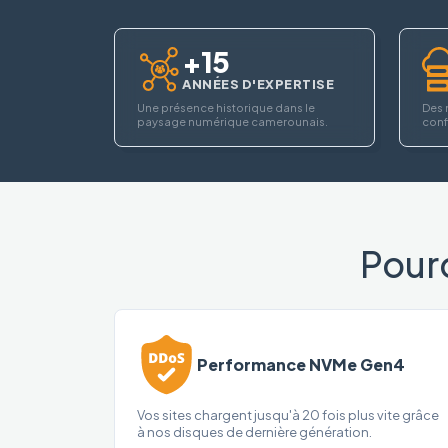
+15
ANNÉES D'EXPERTISE
Une présence historique dans le
Des 
paysage numérique camerounais.
confi
Pour
Performance NVMe Gen4
Vos sites chargent jusqu'à 20 fois plus vite grâce
à nos disques de dernière génération.