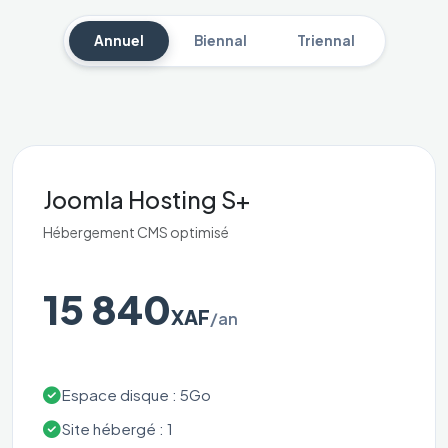
Annuel
Biennal
Triennal
Joomla Hosting S+
Hébergement CMS optimisé
15 840
XAF
/an
Espace disque : 5Go
Site hébergé : 1