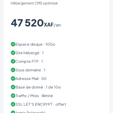
Hébergement CMS optimisé
47 520
XAF
/an
Espace disque : 10Go
Site hébergé : 1
Compte FTP : 1
Sous domaine : 1
Adresse Mail : 50
Base de donné : 1 de 1Go
Traffic / Mois : Illimité
SSL LET'S ENCRYPT : offert
Jomla Préinstallé