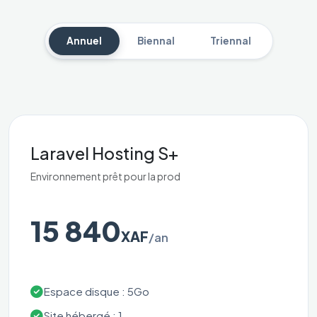
Annuel
Biennal
Triennal
Laravel Hosting S+
Environnement prêt pour la prod
15 840
XAF
/an
Espace disque : 5Go
Site hébergé : 1