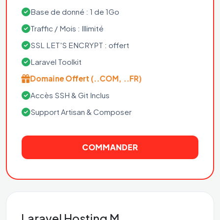
Base de donné : 1 de 1Go
Traffic / Mois : Illimité
SSL LET'S ENCRYPT : offert
Laravel Toolkit
Domaine Offert (..COM, ..FR)
Accès SSH & Git Inclus
Support Artisan & Composer
COMMANDER
Laravel Hosting M