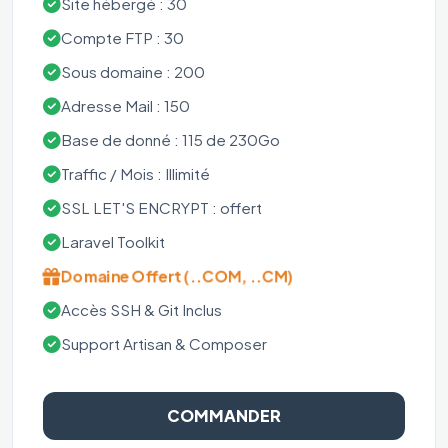
Site hébergé : 30
Compte FTP : 30
Sous domaine : 200
Adresse Mail : 150
Base de donné : 115 de 230Go
Traffic / Mois : Illimité
SSL LET'S ENCRYPT : offert
Laravel Toolkit
Domaine Offert (..COM, ..CM)
Accès SSH & Git Inclus
Support Artisan & Composer
COMMANDER