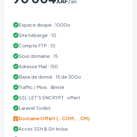
XAF
/an
Espace disque : 100Go
Site hébergé : 10
Compte FTP : 10
Sous domaine : 15
Adresse Mail : 150
Base de donné : 15 de 30Go
Traffic / Mois : Illimité
SSL LET'S ENCRYPT : offert
Laravel Toolkit
Domaine Offert (..COM, ..CM)
Accès SSH & Git Inclus