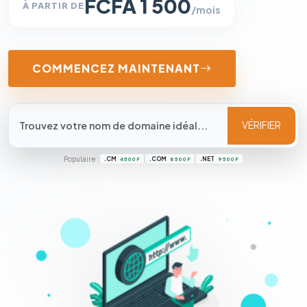
FCFA 1 500
À PARTIR DE
/mois
COMMENCEZ MAINTENANT
VÉRIFIER
Populaire :
.CM
.COM
.NET
4 500 F
8 500 F
9 500 F