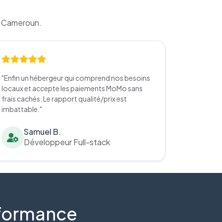
u Cameroun.
"Enfin un hébergeur qui comprend nos besoins
locaux et accepte les paiements MoMo sans
frais cachés. Le rapport qualité/prix est
imbattable."
Samuel B.
Développeur Full-stack
erformance