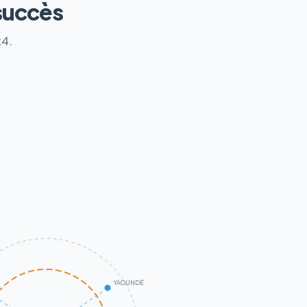
succès
24.
YAOUNDÉ