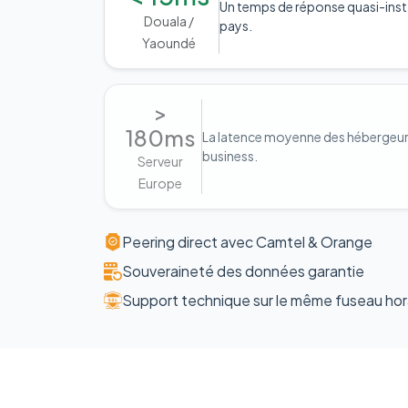
Un temps de réponse quasi-inst
Douala /
pays.
Yaoundé
>
180ms
La latence moyenne des hébergeurs 
business.
Serveur
Europe
Peering direct avec Camtel & Orange
Souveraineté des données garantie
Support technique sur le même fuseau hor