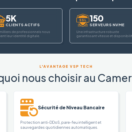
5K
150
CLIENTS ACTIFS
SERVEURS NVME
milliers de professionnels nous
Une infrastructure robuste
ent leur identité digitale.
garantissant vitesse et disponibili
L'AVANTAGE VSP TECH
quoi nous choisir au Camer
Sécurité de Niveau Bancaire
Protection anti-DDoS, pare-feu intelligent et
sauvegardes quotidiennes automatiques.