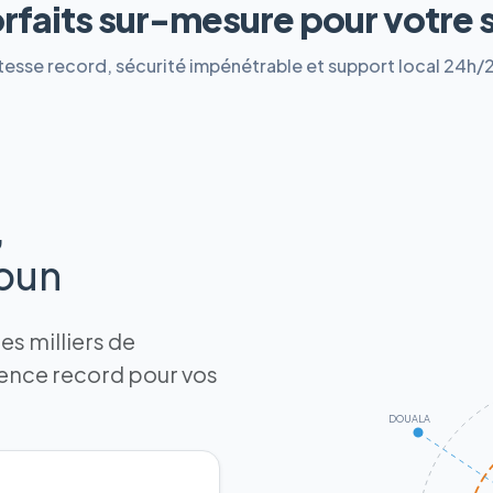
orfaits sur-mesure pour votre 
tesse record, sécurité impénétrable et support local 24h/
,
roun
s milliers de
tence record pour vos
DOUALA