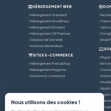
HÉBERGEMENT WEB
DOM
Hébergement Standard
Reche
Hébergement WordPress
Transf
Hébergement Étudiant
Tarifs
Hébergement VIP Premium
Googl
Créateur de Site Web
Email 
Solutions Revendeurs
SO
SITES E-COMMERCE
Migrat
Hébergement PrestaShop
Refont
Hébergement Magento
Concep
Solutions E-commerce
Solut
Module
Applic
Applic
Mainte
Nous utilisons des cookies !
Infog