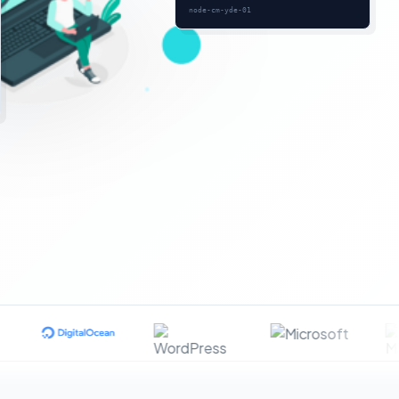
node-cm-yde-01