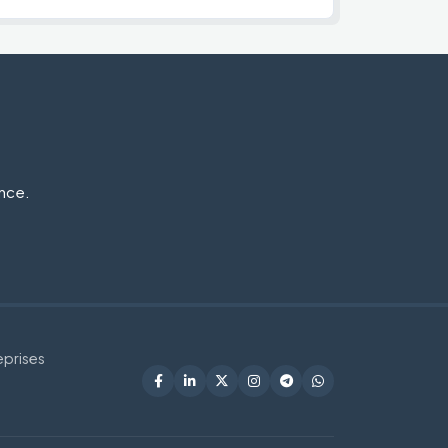
ance.
eprises