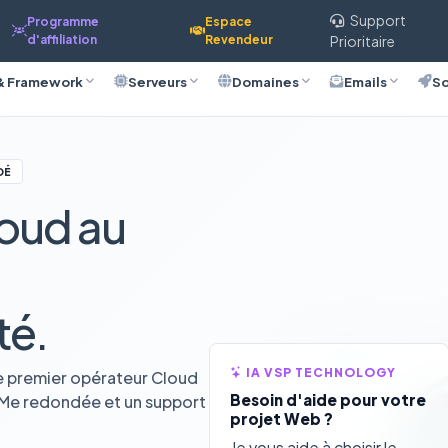
Support
Programme
Espace
d'affiliation
Revendeur
Prioritaire
& Framework
Serveurs
Domaines
Emails
So
DÉ
oud au
té.
IA VSP TECHNOLOGY
e premier opérateur Cloud
Besoin d'aide pour votre
VMe redondée et un support
projet Web ?
Je vous aide à choisir le