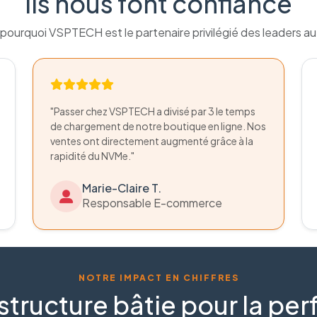
Ils nous font confiance
pourquoi VSPTECH est le partenaire privilégié des leaders a
"Passer chez VSPTECH a divisé par 3 le temps
de chargement de notre boutique en ligne. Nos
ventes ont directement augmenté grâce à la
rapidité du NVMe."
Marie-Claire T.
Responsable E-commerce
NOTRE IMPACT EN CHIFFRES
structure bâtie pour la p