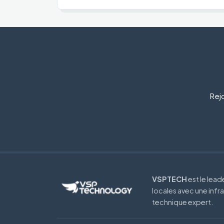
Rejo
VSPTECH
est le lea
locales avec une infr
technique expert.