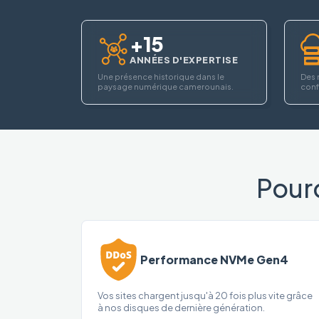
+15
ANNÉES D'EXPERTISE
Une présence historique dans le
Des 
paysage numérique camerounais.
confi
Pour
Performance NVMe Gen4
Vos sites chargent jusqu'à 20 fois plus vite grâce
à nos disques de dernière génération.