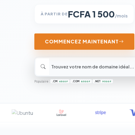
FCFA 1 500
À PARTIR DE
/mois
COMMENCEZ MAINTENANT
Populaire :
.CM
.COM
.NET
4 500 F
8 500 F
9 500 F