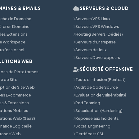
AINES & EMAILS
SERVEURS & CLOUD
rche de Domaine
Serveurs VPS Linux
érer un Domaine
Serveurs VPS Windows
 des Extensions
Hosting Servers (Dédiés)
e Workspace
Serveurs d'Entreprise
Professionnel
Serveurs de Jeux
Serveurs Développeurs
LUTIONS WEB
SÉCURITÉ OFFENSIVE
ions de Plateformes
e de Site
Tests d'Intrusion (Pentest)
tion de Site Web
Audit de Code Source
ions E-commerce
Évaluation de Vulnérabilité
s & Extensions
Red Teaming
ations Mobiles
Sécurisation (Hardening)
ations Web (SaaS)
Réponse aux Incidents
nance Logicielle
Social Engineering
érance Web
Certificats SSL