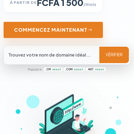
FCFA 1 500
À PARTIR DE
/mois
COMMENCEZ MAINTENANT
VÉRIFIER
Populaire :
.CM
.COM
.NET
4 500 F
8 500 F
9 500 F