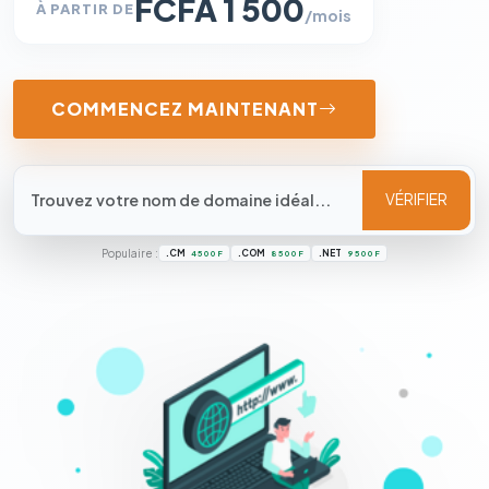
FCFA 1 500
À PARTIR DE
/mois
COMMENCEZ MAINTENANT
VÉRIFIER
Populaire :
.CM
.COM
.NET
4 500 F
8 500 F
9 500 F