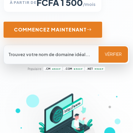
FCFA 1 500
À PARTIR DE
/mois
COMMENCEZ MAINTENANT
VÉRIFIER
Populaire :
.CM
.COM
.NET
4 500 F
8 500 F
9 500 F