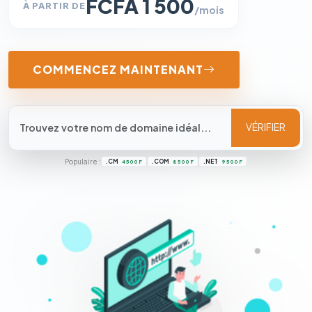
FCFA 1 500
À PARTIR DE
/mois
COMMENCEZ MAINTENANT
VÉRIFIER
Populaire :
.CM
.COM
.NET
4 500 F
8 500 F
9 500 F