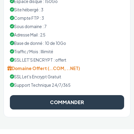
Espace disque : 150Go
Site hébergé : 3
Compte FTP : 3
Sous domaine : 7
Adresse Mail : 25
Base de donné : 10 de 10Go
Traffic / Mois : Illimité
SSL LET'S ENCRYPT : offert
Domaine Offert (..COM, ..NET)
SSL Let's Encrypt Gratuit
Support Technique 24/7/365
COMMANDER