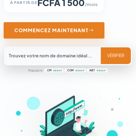
FCFA 1 500
À PARTIR DE
/mois
COMMENCEZ MAINTENANT
VÉRIFIER
Populaire :
.CM
.COM
.NET
4 500 F
8 500 F
9 500 F