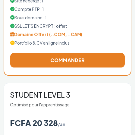
Site hébergé : 1
Compte FTP : 1
Sous domaine : 1
SSL LET'S ENCRYPT : offert
Domaine Offert (..COM, ..CAM)
Portfolio & CV en ligne inclus
COMMANDER
STUDENT LEVEL 3
Optimisé pour l'apprentissage
FCFA 20 328
/an