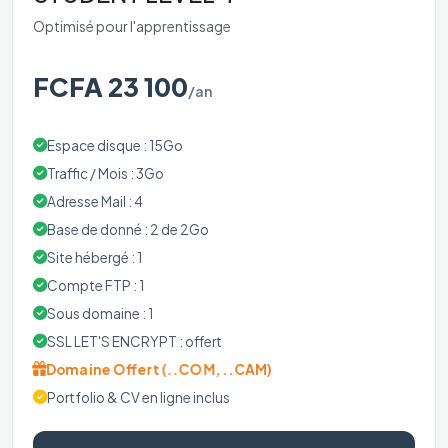
Optimisé pour l'apprentissage
FCFA 23 100
/an
Espace disque : 15Go
Traffic / Mois : 3Go
Adresse Mail : 4
Base de donné : 2 de 2Go
Site hébergé : 1
Compte FTP : 1
Sous domaine : 1
SSL LET'S ENCRYPT : offert
Domaine Offert (..COM, ..CAM)
Portfolio & CV en ligne inclus