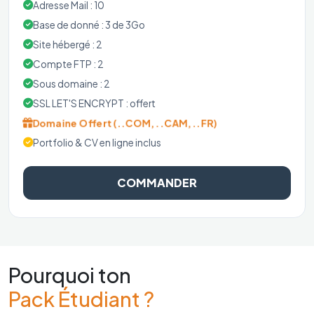
Adresse Mail : 10
Base de donné : 3 de 3Go
Site hébergé : 2
Compte FTP : 2
Sous domaine : 2
SSL LET'S ENCRYPT : offert
Domaine Offert (..COM, ..CAM, ..FR)
Portfolio & CV en ligne inclus
COMMANDER
Pourquoi ton
Pack Étudiant ?