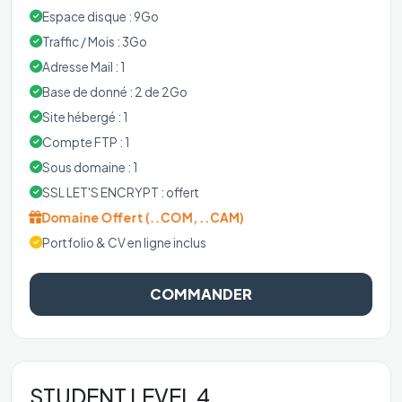
Espace disque : 9Go
Traffic / Mois : 3Go
Adresse Mail : 1
Base de donné : 2 de 2Go
Site hébergé : 1
Compte FTP : 1
Sous domaine : 1
SSL LET'S ENCRYPT : offert
Domaine Offert (..COM, ..CAM)
Portfolio & CV en ligne inclus
COMMANDER
STUDENT LEVEL 4