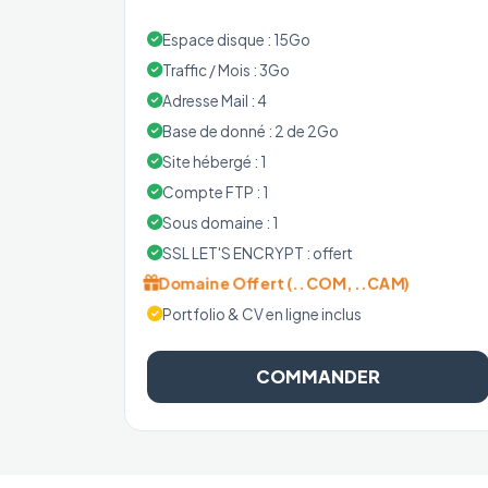
Espace disque : 15Go
Traffic / Mois : 3Go
Adresse Mail : 4
Base de donné : 2 de 2Go
Site hébergé : 1
Compte FTP : 1
Sous domaine : 1
SSL LET'S ENCRYPT : offert
Domaine Offert (..COM, ..CAM)
Portfolio & CV en ligne inclus
COMMANDER