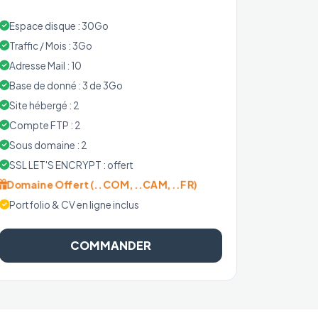
Espace disque : 30Go
Traffic / Mois : 3Go
Adresse Mail : 10
Base de donné : 3 de 3Go
Site hébergé : 2
Compte FTP : 2
Sous domaine : 2
SSL LET'S ENCRYPT : offert
Domaine Offert (..COM, ..CAM, ..FR)
Portfolio & CV en ligne inclus
COMMANDER