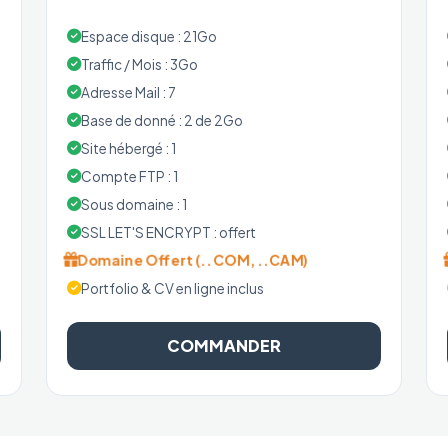
Espace disque : 21Go
Traffic / Mois : 3Go
Adresse Mail : 7
Base de donné : 2 de 2Go
Site hébergé : 1
Compte FTP : 1
Sous domaine : 1
SSL LET'S ENCRYPT : offert
Domaine Offert (..COM, ..CAM)
Portfolio & CV en ligne inclus
COMMANDER