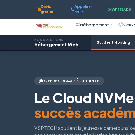
Devis
Appelez-
WhatsApp
gratuit
nous
Hébergement
CMS 
NOS SOLUTIONS
Student Hosting
Hébergement Web
🎓 OFFRE SOCIALE ÉTUDIANTE
Le Cloud NVMe
succès académ
VSPTECH soutient la jeunesse camerounaise. 