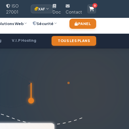
ISO
0
XAF
27001
Doc
Contact
lutions Web
Sécurité
PANEL
g
V.I.P Hosting
Revendeur Web
Website Builder
TOUS LES PLANS