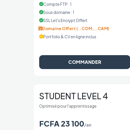
Compte FTP : 1
Sous domaine : 1
SSL Let's Encrypt Offert
Domaine Offert (..COM, ..CAM)
Portfolio & CV en ligne inclus
COMMANDER
STUDENT LEVEL 4
Optimisé pour l'apprentissage
FCFA 23 100
/an