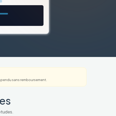
a suspendu sans remboursement.
les
'études.