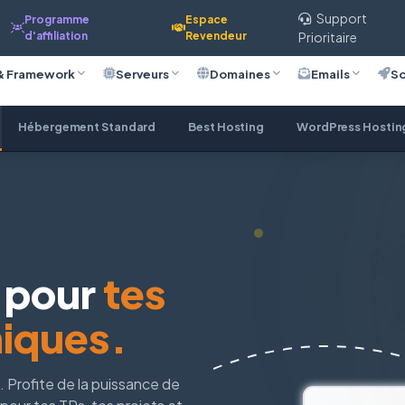
Support
Programme
Espace
d'affiliation
Revendeur
Prioritaire
& Framework
Serveurs
Domaines
Emails
So
Hébergement Standard
Best Hosting
WordPress Hostin
 pour
tes
iques.
Profite de la puissance de