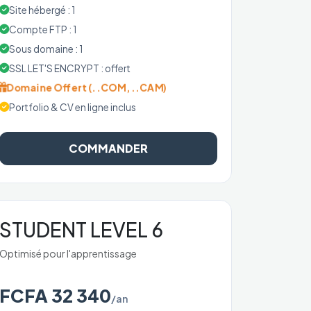
Site hébergé : 1
Compte FTP : 1
Sous domaine : 1
SSL LET'S ENCRYPT : offert
Domaine Offert (..COM, ..CAM)
Portfolio & CV en ligne inclus
COMMANDER
STUDENT LEVEL 6
Optimisé pour l'apprentissage
FCFA 32 340
/an