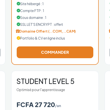
Site hébergé : 1
Compte FTP : 1
Sous domaine : 1
SSL LET'S ENCRYPT : offert
Domaine Offert (..COM, ..CAM)
Portfolio & CV en ligne inclus
COMMANDER
STUDENT LEVEL 5
Optimisé pour l'apprentissage
FCFA 27 720
/an