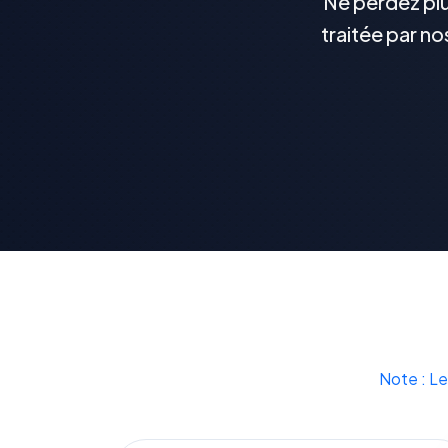
Ne perdez plu
traitée par no
Note : Le