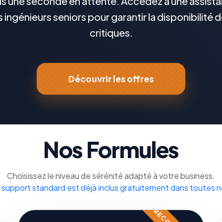
s une seconde en attente. Accédez à une assistan
s ingénieurs seniors pour garantir la disponibilité 
critiques.
Découvrir les offres
Nos Formules
Choisissez le niveau de sérénité adapté à votre business.
 support standard est déjà inclus gratuitement dans toutes n