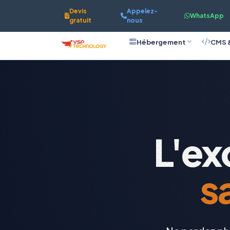
Devis
Appelez-
WhatsApp
gratuit
nous
Hébergement
CMS 
L'ex
s