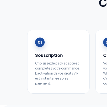
C
01
Souscription
C
Choisissez le pack adapté et
Vo
complétez votre commande.
vo
L'activation de vos droits VIP
Wh
est instantanée après
d'
paiement.
c