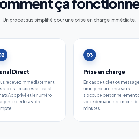
omment ça fonctionne
Un processus simplifié pour une prise en charge immédiate.
02
03
anal Direct
Prise en charge
us recevez immédiatement
En cas de ticket ou message
s accès sécurisés au canal
un ingénieur de niveau 3
atsApp privé et le numéro
s'occupe personnellement 
urgence dédié à votre
votre demande en moins de
ompte.
minutes.