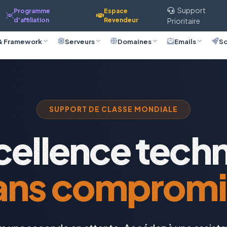
Support
Programme
Espace
d'affiliation
Revendeur
Prioritaire
& Framework
Serveurs
Domaines
Emails
So
SUPPORT DE CLASSE MONDIALE
cellence tech
ans compromi