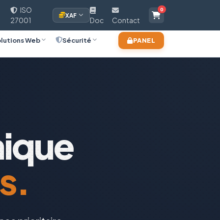
ISO
0
XAF
27001
Doc
Contact
lutions Web
Sécurité
PANEL
nique
s.