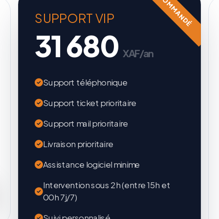
RECOMMANDÉ
SUPPORT VIP
31 680
XAF/an
Support téléphonique
Support ticket prioritaire
Support mail prioritaire
Livraison prioritaire
Assistance logiciel minime
Intervention sous 2h (entre 15h et
00h 7j/7)
Suivi personnalisé