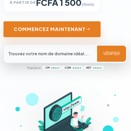
FCFA 1 500
À PARTIR DE
/mois
COMMENCEZ MAINTENANT
VÉRIFIER
Populaire :
.CM
.COM
.NET
4 500 F
8 500 F
9 500 F