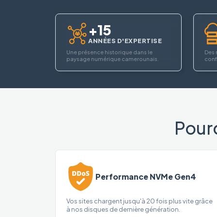
+15
ANNÉES D'EXPERTISE
Une présence historique dans le
Des 
paysage numérique camerounais.
confi
Pour
Performance NVMe Gen4
Vos sites chargent jusqu'à 20 fois plus vite grâce
à nos disques de dernière génération.