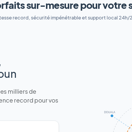
orfaits sur-mesure pour votre 
tesse record, sécurité impénétrable et support local 24h/
,
roun
s milliers de
tence record pour vos
DOUALA