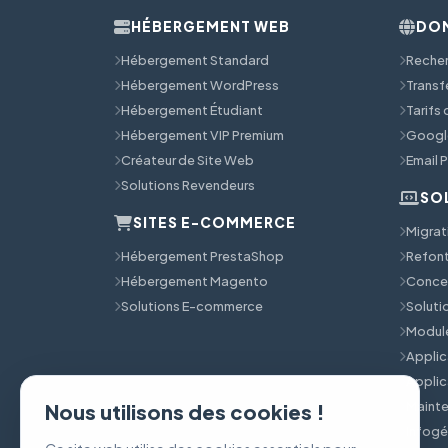
HÉBERGEMENT WEB
DOM
Hébergement Standard
Reche
Hébergement WordPress
Transf
Hébergement Étudiant
Tarifs
Hébergement VIP Premium
Googl
Créateur de Site Web
Email 
Solutions Revendeurs
SO
SITES E-COMMERCE
Migrat
Hébergement PrestaShop
Refont
Hébergement Magento
Concep
Solutions E-commerce
Solut
Module
Applic
Applic
Mainte
Nous utilisons des cookies !
Infog