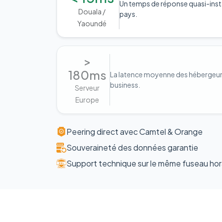
Un temps de réponse quasi-inst
Douala /
pays.
Yaoundé
>
180ms
La latence moyenne des hébergeurs 
business.
Serveur
Europe
Peering direct avec Camtel & Orange
Souveraineté des données garantie
Support technique sur le même fuseau hor