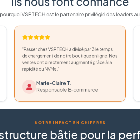
Ils nous font confiance
pourquoi VSPTECH est le partenaire privilégié des leaders a
"Passer chez VSPTECH a divisé par 3 le temps
de chargement de notre boutique en ligne. Nos
ventes ont directement augmenté grâce à la
rapidité du NVMe."
Marie-Claire T.
Responsable E-commerce
NOTRE IMPACT EN CHIFFRES
structure bâtie pour la p