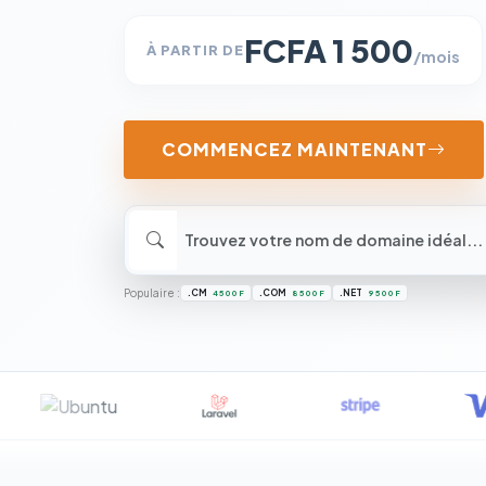
FCFA 1 500
À PARTIR DE
/mois
COMMENCEZ MAINTENANT
Populaire :
.CM
.COM
.NET
4 500 F
8 500 F
9 500 F