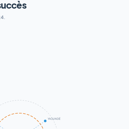
succès
24.
YAOUNDÉ