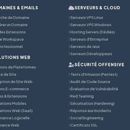
AINES & EMAILS
SERVEURS & CLOUD
rche de Domaine
Serveurs VPS Linux
érer un Domaine
Serveurs VPS Windows
 des Extensions
Hosting Servers (Dédiés)
e Workspace
Serveurs d'Entreprise
Professionnel
Serveurs de Jeux
Serveurs Développeurs
LUTIONS WEB
SÉCURITÉ OFFENSIVE
ions de Plateformes
e de Site
Tests d'Intrusion (Pentest)
tion de Site Web
Audit de Code Source
ions E-commerce
Évaluation de Vulnérabilité
s & Extensions
Red Teaming
ations Mobiles
Sécurisation (Hardening)
ations Web (SaaS)
Réponse aux Incidents
nance Logicielle
Social Engineering
érance Web
Certificats SSL