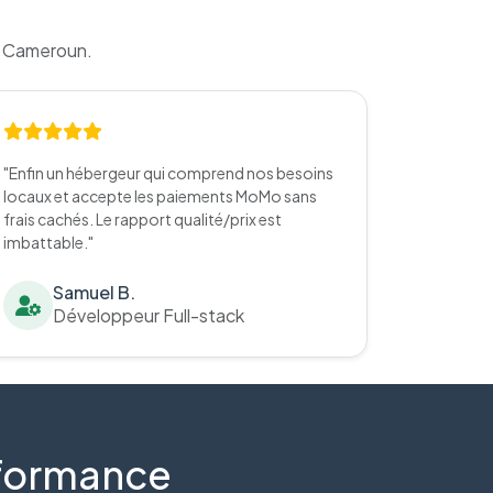
u Cameroun.
"Enfin un hébergeur qui comprend nos besoins
locaux et accepte les paiements MoMo sans
frais cachés. Le rapport qualité/prix est
imbattable."
Samuel B.
Développeur Full-stack
erformance