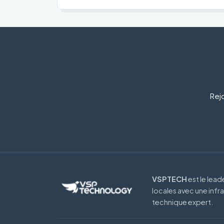
Rejo
VSPTECH
est le lea
locales avec une infr
technique expert.