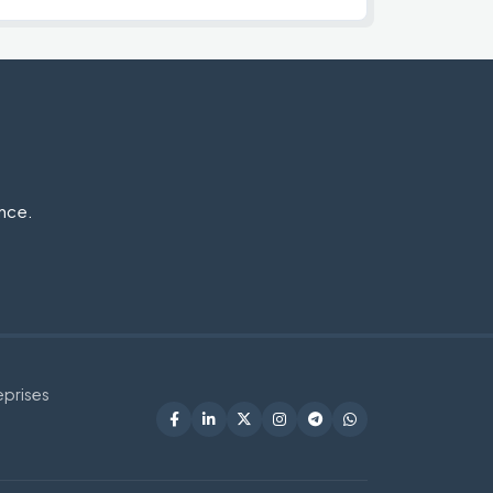
ance.
eprises