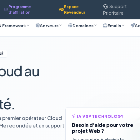
Support
Programme
Espace
d'affiliation
Revendeur
Prioritaire
& Framework
Serveurs
Domaines
Emails
So
DÉ
oud au
té.
IA VSP TECHNOLOGY
e premier opérateur Cloud
Besoin d'aide pour votre
VMe redondée et un support
projet Web ?
Je vous aide à choisir le