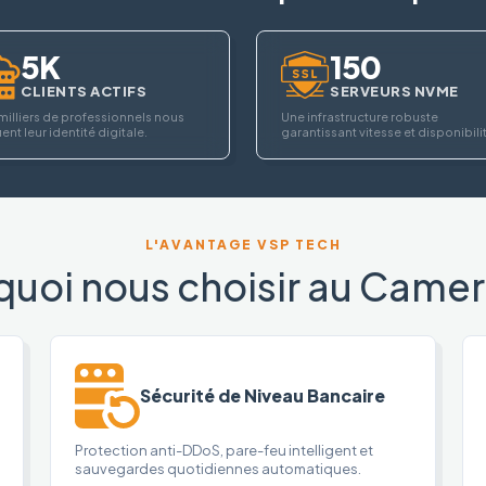
5K
150
CLIENTS ACTIFS
SERVEURS NVME
milliers de professionnels nous
Une infrastructure robuste
ent leur identité digitale.
garantissant vitesse et disponibili
L'AVANTAGE VSP TECH
quoi nous choisir au Camer
Sécurité de Niveau Bancaire
Protection anti-DDoS, pare-feu intelligent et
sauvegardes quotidiennes automatiques.