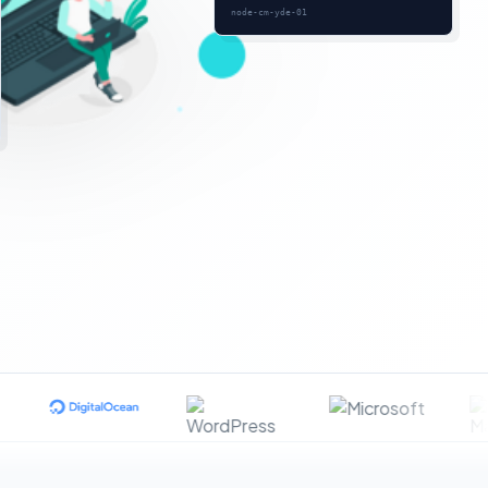
node-cm-yde-01