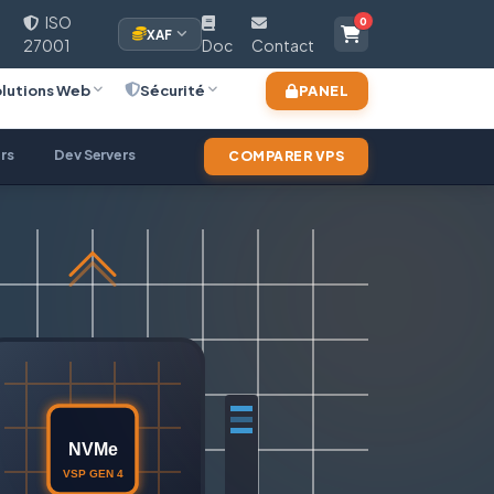
ISO
0
XAF
27001
Doc
Contact
lutions Web
Sécurité
PANEL
rs
Dev Servers
COMPARER VPS