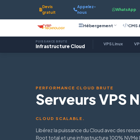
Devis
Appelez-
WhatsApp
gratuit
nous
Hébergement
CMS 
PUISSANCE BRUTE
VPS Linux
VP
Infrastructure Cloud
PERFORMANCE CLOUD BRUTE
Serveurs VPS 
CLOUD SCALABLE.
Libérez la puissance du Cloud avec des ress
Root total et une infrastructure 100% NVMe 