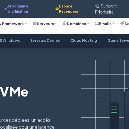
Support
Programme
Espace
d'affiliation
Revendeur
Prioritaire
& Framework
Serveurs
Domaines
Emails
So
S Windows
Serveurs Dédiés
Cloud Hosting
Game Serve
NVMe
ources dédiées, un accès
localisée pour une latence