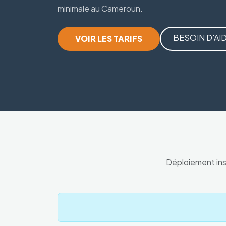
minimale au Cameroun.
BESOIN D'AID
VOIR LES TARIFS
Déploiement ins