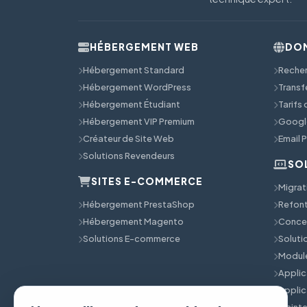
HÉBERGEMENT WEB
DOM
Hébergement Standard
Reche
Hébergement WordPress
Transf
Hébergement Étudiant
Tarifs
Hébergement VIP Premium
Googl
Créateur de Site Web
Email 
Solutions Revendeurs
SO
SITES E-COMMERCE
Migrat
Hébergement PrestaShop
Refont
Hébergement Magento
Concep
Solutions E-commerce
Solut
Module
Applic
Applic