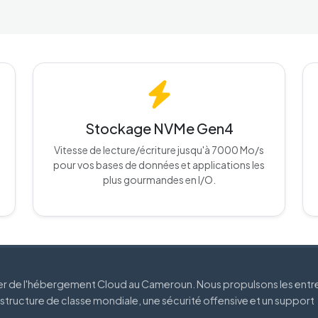
Stockage NVMe Gen4
Vitesse de lecture/écriture jusqu'à 7000 Mo/s
pour vos bases de données et applications les
plus gourmandes en I/O.
der de l'hébergement Cloud au Cameroun. Nous propulsons les entr
astructure de classe mondiale, une sécurité offensive et un support