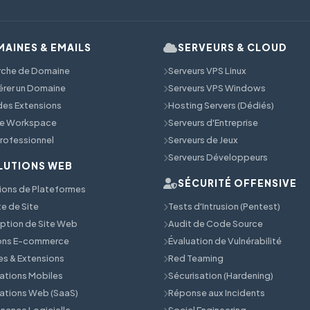
AINES & EMAILS
SERVEURS & CLOUD
rche de Domaine
Serveurs VPS Linux
érer un Domaine
Serveurs VPS Windows
 des Extensions
Hosting Servers (Dédiés)
e Workspace
Serveurs d'Entreprise
Professionnel
Serveurs de Jeux
Serveurs Développeurs
LUTIONS WEB
SÉCURITÉ OFFENSIVE
ions de Plateformes
e de Site
Tests d'Intrusion (Pentest)
tion de Site Web
Audit de Code Source
ions E-commerce
Évaluation de Vulnérabilité
s & Extensions
Red Teaming
ations Mobiles
Sécurisation (Hardening)
ations Web (SaaS)
Réponse aux Incidents