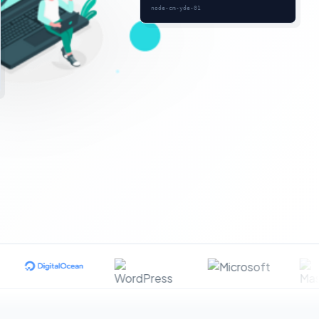
node-cm-yde-01