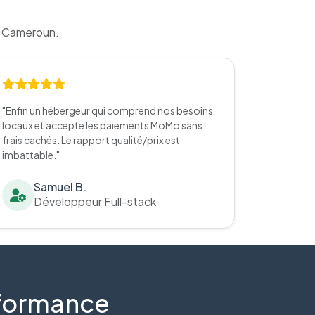
u Cameroun.
"Enfin un hébergeur qui comprend nos besoins
locaux et accepte les paiements MoMo sans
frais cachés. Le rapport qualité/prix est
imbattable."
Samuel B.
Développeur Full-stack
erformance