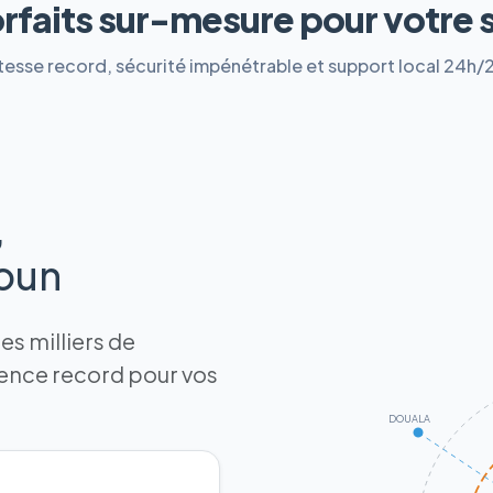
orfaits sur-mesure pour votre 
tesse record, sécurité impénétrable et support local 24h/
,
roun
s milliers de
tence record pour vos
DOUALA