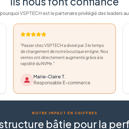
Ils nous font confiance
pourquoi VSPTECH est le partenaire privilégié des leaders a
"Passer chez VSPTECH a divisé par 3 le temps
de chargement de notre boutique en ligne. Nos
ventes ont directement augmenté grâce à la
rapidité du NVMe."
Marie-Claire T.
Responsable E-commerce
NOTRE IMPACT EN CHIFFRES
structure bâtie pour la p