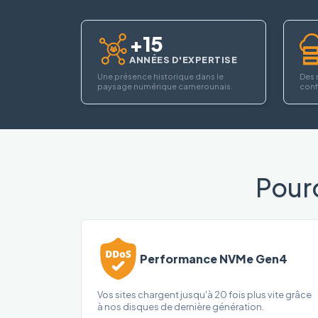
+15
ANNÉES D'EXPERTISE
Une présence historique dans le
Des 
paysage numérique camerounais.
confi
Pour
Performance NVMe Gen4
Vos sites chargent jusqu'à 20 fois plus vite grâce
à nos disques de dernière génération.