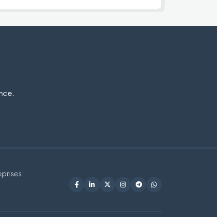
ance.
eprises