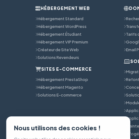
HÉBERGEMENT WEB
DOM
Hébergement Standard
Reche
Hébergement WordPress
Transf
Hébergement Étudiant
Tarifs
Hébergement VIP Premium
Googl
Créateur de Site Web
Email 
Solutions Revendeurs
SO
SITES E-COMMERCE
Migrat
Hébergement PrestaShop
Refont
Hébergement Magento
Concep
Solutions E-commerce
Solut
Module
Applic
Applic
Mainte
Nous utilisons des cookies !
Infog