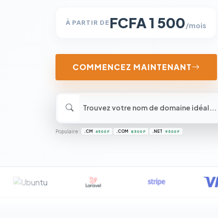
FCFA 1 500
À PARTIR DE
/mois
COMMENCEZ MAINTENANT
Populaire :
.CM
.COM
.NET
4 500 F
8 500 F
9 500 F