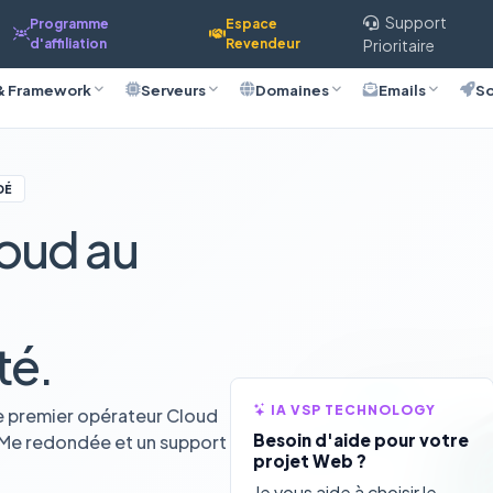
Support
Programme
Espace
d'affiliation
Revendeur
Prioritaire
& Framework
Serveurs
Domaines
Emails
So
DÉ
oud au
té.
IA VSP TECHNOLOGY
e premier opérateur Cloud
Besoin d'aide pour votre
VMe redondée et un support
projet Web ?
Je vous aide à choisir le