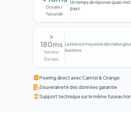
Un temps de réponse quasi-inst
Douala /
pays.
Yaoundé
>
180ms
La latence moyenne des hébergeurs 
business.
Serveur
Europe
Peering direct avec Camtel & Orange
Souveraineté des données garantie
Support technique sur le même fuseau hor