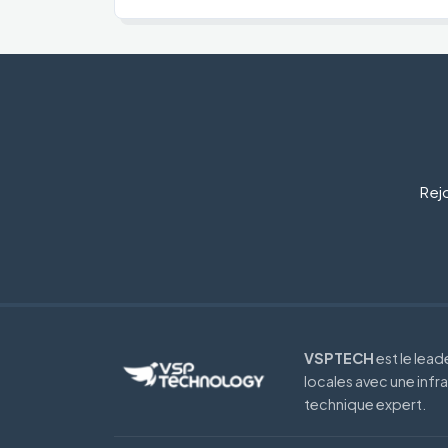
Rejo
VSPTECH
est le lea
locales avec une infr
technique expert.