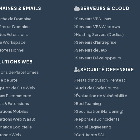
AINES & EMAILS
SERVEURS & CLOUD
rche de Domaine
Serveurs VPS Linux
érer un Domaine
Serveurs VPS Windows
 des Extensions
Hosting Servers (Dédiés)
e Workspace
Serveurs d'Entreprise
Professionnel
Serveurs de Jeux
Serveurs Développeurs
LUTIONS WEB
SÉCURITÉ OFFENSIVE
ions de Plateformes
e de Site
Tests d'Intrusion (Pentest)
tion de Site Web
Audit de Code Source
ions E-commerce
Évaluation de Vulnérabilité
s & Extensions
Red Teaming
ations Mobiles
Sécurisation (Hardening)
ations Web (SaaS)
Réponse aux Incidents
nance Logicielle
Social Engineering
érance Web
Certificats SSL