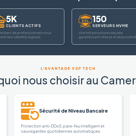
5K
150
CLIENTS ACTIFS
SERVEURS NVME
milliers de professionnels nous
Une infrastructure robuste
ent leur identité digitale.
garantissant vitesse et disponibili
L'AVANTAGE VSP TECH
quoi nous choisir au Camer
Sécurité de Niveau Bancaire
Protection anti-DDoS, pare-feu intelligent et
sauvegardes quotidiennes automatiques.