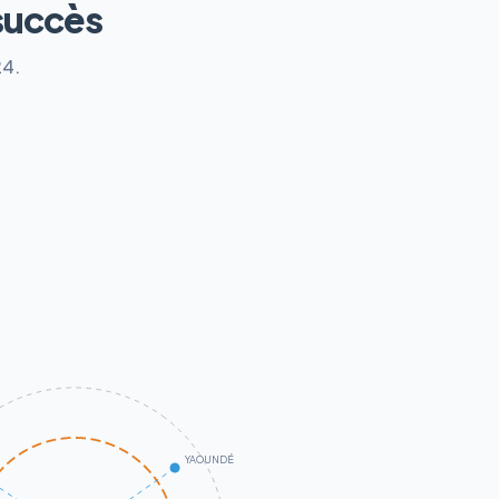
succès
24.
YAOUNDÉ