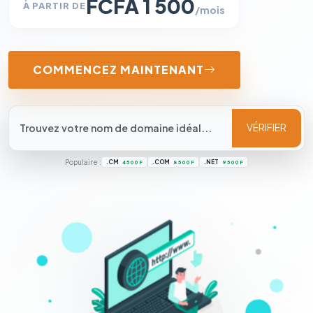
FCFA 1 500
À PARTIR DE
/mois
COMMENCEZ MAINTENANT
VÉRIFIER
Populaire :
.CM
.COM
.NET
4 500 F
8 500 F
9 500 F