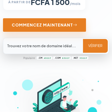
FCFA 1 500
À PARTIR DE
/mois
COMMENCEZ MAINTENANT
VÉRIFIER
Populaire :
.CM
.COM
.NET
4 500 F
8 500 F
9 500 F