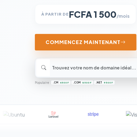
FCFA 1 500
À PARTIR DE
/mois
COMMENCEZ MAINTENANT
Populaire :
.CM
.COM
.NET
4 500 F
8 500 F
9 500 F