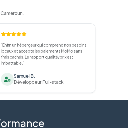
u Cameroun.
"Enfin un hébergeur qui comprend nos besoins
locaux et accepte les paiements MoMo sans
frais cachés. Le rapport qualité/prix est
imbattable."
Samuel B.
Développeur Full-stack
erformance