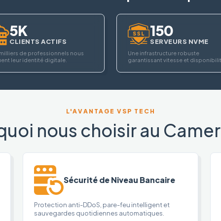
5K
150
CLIENTS ACTIFS
SERVEURS NVME
milliers de professionnels nous
Une infrastructure robuste
ent leur identité digitale.
garantissant vitesse et disponibili
L'AVANTAGE VSP TECH
quoi nous choisir au Camer
Sécurité de Niveau Bancaire
Protection anti-DDoS, pare-feu intelligent et
sauvegardes quotidiennes automatiques.