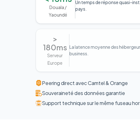
Un temps de réponse quasi-inst
Douala /
pays.
Yaoundé
>
180ms
La latence moyenne des hébergeurs 
business.
Serveur
Europe
Peering direct avec Camtel & Orange
Souveraineté des données garantie
Support technique sur le même fuseau hor