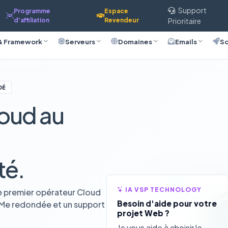
Support
Programme
Espace
d'affiliation
Revendeur
Prioritaire
& Framework
Serveurs
Domaines
Emails
So
DÉ
oud au
té.
IA VSP TECHNOLOGY
e premier opérateur Cloud
Besoin d'aide pour votre
VMe redondée et un support
projet Web ?
Je vous aide à choisir le