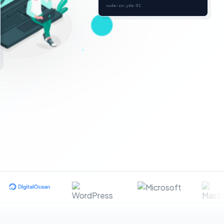
node-cm-yde-01