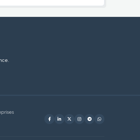
ance.
eprises