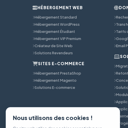
HÉBERGEMENT WEB
DOM
Hébergement Standard
Reche
Hébergement WordPress
Transf
Hébergement Étudiant
Tarifs
Hébergement VIP Premium
Googl
Créateur de Site Web
Email 
Solutions Revendeurs
SO
SITES E-COMMERCE
Migrat
Hébergement PrestaShop
Refont
Hébergement Magento
Concep
Solutions E-commerce
Solut
Module
Applic
Applic
Mainte
Nous utilisons des cookies !
Infog