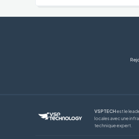
Rejo
VSPTECH
est le lea
locales avec une infr
technique expert.