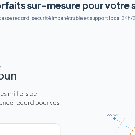
orfaits sur-mesure pour votre 
tesse record, sécurité impénétrable et support local 24h/
,
roun
s milliers de
tence record pour vos
DOUALA