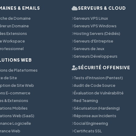
AINES & EMAILS
SERVEURS & CLOUD
rche de Domaine
Serveurs VPS Linux
érer un Domaine
Serveurs VPS Windows
 des Extensions
Hosting Servers (Dédiés)
e Workspace
Serveurs d'Entreprise
Professionnel
Serveurs de Jeux
Serveurs Développeurs
LUTIONS WEB
SÉCURITÉ OFFENSIVE
ions de Plateformes
e de Site
Tests d'Intrusion (Pentest)
tion de Site Web
Audit de Code Source
ions E-commerce
Évaluation de Vulnérabilité
s & Extensions
Red Teaming
ations Mobiles
Sécurisation (Hardening)
ations Web (SaaS)
Réponse aux Incidents
nance Logicielle
Social Engineering
érance Web
Certificats SSL