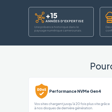
+15
ANNÉES D'EXPERTISE
Une présence historique dans le
Des 
paysage numérique camerounais.
confi
Pour
Performance NVMe Gen4
Vos sites chargent jusqu'à 20 fois plus vite grâce
à nos disques de dernière génération.