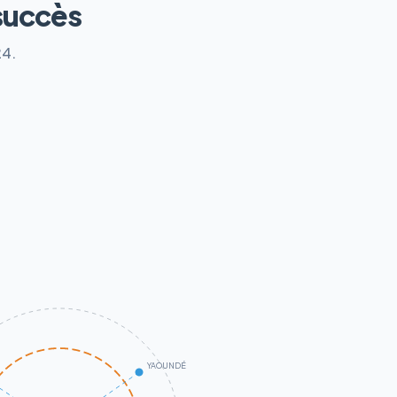
succès
24.
YAOUNDÉ