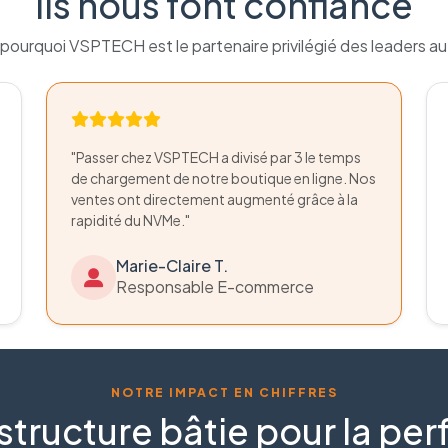
Ils nous font confiance
pourquoi VSPTECH est le partenaire privilégié des leaders a
"Passer chez VSPTECH a divisé par 3 le temps
de chargement de notre boutique en ligne. Nos
ventes ont directement augmenté grâce à la
rapidité du NVMe."
Marie-Claire T.
Responsable E-commerce
NOTRE IMPACT EN CHIFFRES
structure bâtie pour la p